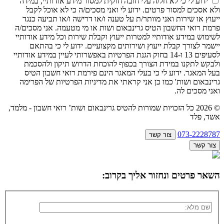
ידוע לי כי לא חל/ה עלי חובה חוקית למסור מידע אודותיי, במידה
ולא אסכים למסור פרטים. ידוע לי ואני מסכים/ה כי לא אוכל לקבל
ייעוץ או שירות ואני מוותר/ת על טענה ו/או דרישה ו/או תביעה כנגד
פרמת רואי החשבון הטיס גרינבאום ושות או מי מטעמה. אני מסכים/ה
לשימוש במידע אודותיי למטרות ייעוץ וקבלת שירות וכל מידע אודותיי
יישמר לצורך קבלת ייעוץ ושירותים מקצועיים. ידוע לי כי בהתאם
לסעיפים 13 ו-14 בחוק הגנת הפרטיות באפשרותי לעיין במידע אודותיי
ולבקש לתקנו במידת הצורך בכפוף להוכחת הדרוש תיקון ולהסכמת
בעל המאגר. ידוע לי כי בעלי המאגר הינם פירמת רואי חשבון הטיס
גרינבאום ושות' כמו כן אני קראתי את מדיניות הפרטיות של הפרימה
ואני מסכים לה.
© 2026 כל הזכויות שמורות להטיס גרינבאום ושות’ רואי חשבון - מלמד,
אשד, פלד
073-2228787
צור קשר
צור קשר
השאר פרטים ונחזור אליך בקרוב: