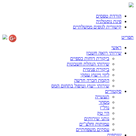
הורדת טפסים
פינת נוסטלגיה
קישורית לגופים ממשלתיים
תפריט
ראשי
שירותי רואה חשבון
ביקורת דוחות כספיים
שירותי הנהלת חשבונות
ביקורת פנימית
ליווי וייעוץ עסקי
הקמת חברה חדשה
שירותי ייעוץ וטיפול בתחום המס
סקטורים
תעשייה
מסחר
נדל"ן
היי טק
נותני שירותים
עמותות וחלצ"ים
עסקים משפחתיים
שותפים