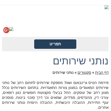
קישורית לגופים ממשלתיים
פינת נוסטלגיה
הורדת טפסים
תפריט
נותני שירותים
דף הבית
»
סקטורים
»
נותני שירותים
פירמת הטיס גרינבאום ושות' מספקת שירותים לתחום רחב של נותני
שירותים המאוגדים במגוון צורות התאגדויות. בתחום השירותים נכלל
מגוון רחב של עוסקים. החל בבעלי מקצועות חופשיים כגון רופאים,
עורכי דין, מהנדסים, מודדים, שמאים וכו' דרך סוכני ביטוח, מוסכים
ענף התיירות, ההובלה היבשתית, ההובלה היומית ונותני שירותים
אחרים.