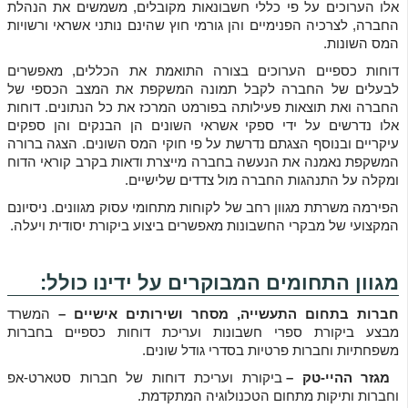
אלו הערוכים על פי כללי חשבונאות מקובלים, משמשים את הנהלת
החברה, לצרכיה הפנימיים והן גורמי חוץ שהינם נותני אשראי ורשויות
המס השונות.
דוחות כספיים הערוכים בצורה התואמת את הכללים, מאפשרים
לבעלים של החברה לקבל תמונה המשקפת את המצב הכספי של
החברה ואת תוצאות פעילותה בפורמט המרכז את כל הנתונים. דוחות
אלו נדרשים על ידי ספקי אשראי השונים הן הבנקים והן ספקים
עיקריים ובנוסף הצגתם נדרשת על פי חוקי המס השונים. הצגה ברורה
המשקפת נאמנה את הנעשה בחברה מייצרת ודאות בקרב קוראי הדוח
ומקלה על התנהגות החברה מול צדדים שלישיים.
הפירמה משרתת מגוון רחב של לקוחות מתחומי עסוק מגוונים. ניסיונם
המקצועי של מבקרי החשבונות מאפשרים ביצוע ביקורת יסודית ויעלה.
מגוון התחומים המבוקרים על ידינו כולל:
חברות בתחום התעשייה, מסחר ושירותים אישיים –
המשרד
מבצע ביקורת ספרי חשבונות ועריכת דוחות כספיים בחברות
משפחתיות וחברות פרטיות בסדרי גודל שונים.
מגזר ההיי-טק –
ביקורת ועריכת דוחות של חברות סטארט-אפ
וחברות ותיקות מתחום הטכנולוגיה המתקדמת.