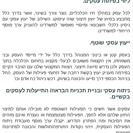
ליווי בפיתוח עסקים.
לכל עסק במהלך חיו הכלכליים, נוצר צורך בשינוי, אשר בדרך כלל
מתבצע בסיוע של יועץ חיצוני שזה עיסוקו. השילוב של יעוץ עסקי עם
ניסיון כלכלי חשבונאי ומיסויי מאפשר למשרדינו להעניק ערך מוסף
הייחודי למשרדינו.
ייעוץ עסקי שוטף.
בעסק קטן או בינוני המנוהל בדרך כלל על ידי מייסד העסק ובני
משפחתו, אין הקצאת משאבים לבעלי מקצוע בתחום הכלכלה בתוך
העסק ולכן נדרש סיועה חיצוני. הצוות המקצועי שלנו עם הגיבוי הקיים
בפירמה מעניק יעוץ בקשת רחבה של תחומי פעילות של העסק. החל
בניהול הכספי דרך סייעו והכוונה בשיווק, רכש ניהול כח אדם וכו'
ניתוח עסקי ובניית תכניות הבראה/ התייעלות לעסקים
בקשיים.
עסקים אשר חשים כי הפעילות השוטפת לא מובילה אותם למיצוי
החזון שלהם אלא להפך, הפעילות מצטמצמת או נעצרת ואינם מזהים
את הסיבות ומה הפתרון הנדרש, יקבלו ערך מוסף מעבודת ניתוח
הפעילות העסקית, זיהוי נקודות התורפה/חולשות והכוונה לפתרונות
מעשיים.